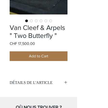
Van Cleef & Arpels
" Two Butterfly "
Price
CHF 17,500.00
Add to Cart
DÉTAILS DE L'ARTICLE
Deux boucles d'oreille papillon
Papillon 1:
Matière
: Or jaune 18k
Pierre:
OÙ NOUS TROUVER ?
34 tsavorite verte et 1