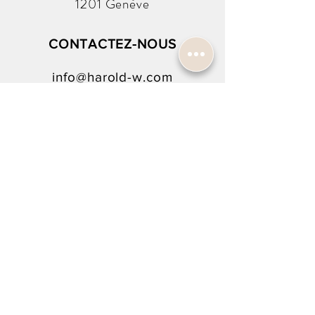
1201 Genève
Acier bicolore rose
Verre minéral K1 avec revêtement
saphir
CONTACTEZ-NOUS
Taille 30mm
Bracelet:
info@harold-w.com
Bracelet acier bicolore rose
Boucle déployante
022.738.92.10
SUIVEZ-NOUS !
NEWSLETTER SIGN-UP
To rejoin