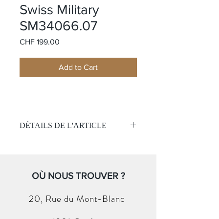
Swiss Military
SM34066.07
Price
CHF 199.00
Add to Cart
DÉTAILS DE L'ARTICLE
Montre Classique Femme
Mouvement:
Quartz
Étanchéité 50 mètres
OÙ NOUS TROUVER ?
Cadran :
Cadran gris
20, Rue du
Mont-Blanc
Index
Boitier: