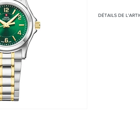
DÉTAILS DE L'ART
Montre Classique F
Mouvement:
Quartz
Étanchéité 50 mèt
Cadran :
Cadran vert
Chiffre
Boitier:
Acier bicolore
Verre minéral
Taille 27mm
Bracelet:
Bracelet acier bic
Boucle déployant