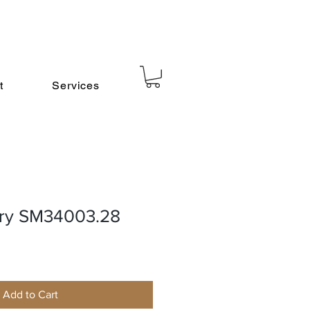
t
Services
tary SM34003.28
Add to Cart