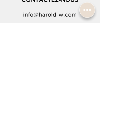
Bracelet:
Bracelet acier
info@harold-w.com
Boucle déployante
022.738.92.10
SUIVEZ-NOUS !
NEWSLETTER SIGN-UP
To rejoin