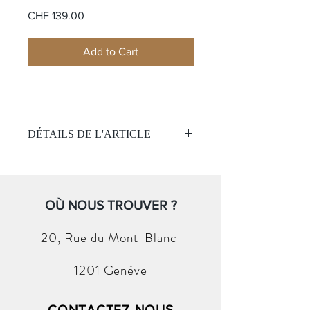
Price
CHF 139.00
Add to Cart
DÉTAILS DE L'ARTICLE
Montre Classique Femmes
Mouvement:
Quartz
Étanchéité 50 mètres
OÙ NOUS TROUVER ?
Cadran :
Cadran blanc
20, Rue du
Mont-Blanc
Index
Boitier:
1201 Genève
Acier
Verre minéral
Taille 27mm
CONTACTEZ-NOUS