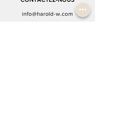
Bracelet:
Bracelet acier
info@harold-w.com
Boucle déployante
022.738.92.10
SUIVEZ-NOUS !
NEWSLETTER SIGN-UP
To rejoin