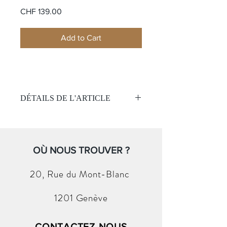
Price
CHF 139.00
Add to Cart
DÉTAILS DE L'ARTICLE
Montre Classique Homme
Mouvement:
Quartz
Étanchéité 50 mètres
OÙ NOUS TROUVER ?
Cadran :
Cadran noir
20, Rue du
Mont-Blanc
Chiffre
Boitier:
1201 Genève
Acier
Verre minéral
Taille 39mm
CONTACTEZ-NOUS