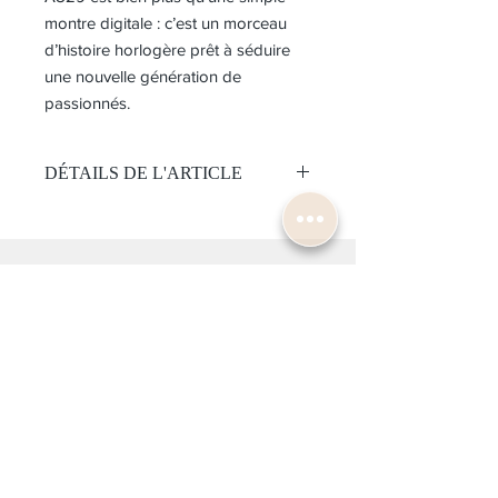
montre digitale : c’est un morceau
d’histoire horlogère prêt à séduire
une nouvelle génération de
passionnés.
DÉTAILS DE L'ARTICLE
Mouvement:
Quartz
Calibre A824
OÙ NOUS TROUVER ?
Étanchéité 100 mètres
Cadran :
20, Rue du
Mont-Blanc
Cadran gris
Chronographe numérique
1201 Genève
Boitier:
Acier
Lunette : Bleu/gris
CONTACTEZ-NOUS
Verre : Hardlex
Taille 37 mm