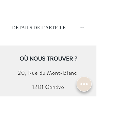
DÉTAILS DE L'ARTICLE
Mouvement:
Quartz
Étanchéité 50 mètres
Cadran :
OÙ NOUS TROUVER ?
Cadran Blanc
Boitier:
20, Rue du
Mont-Blanc
Acier
Saphir
1201 Genève
Taille 19.5mm
Bracelet:
Cuir noir
CONTACTEZ-NOUS
Boucle ardillon
info@harold-w.com
022.738.92.10