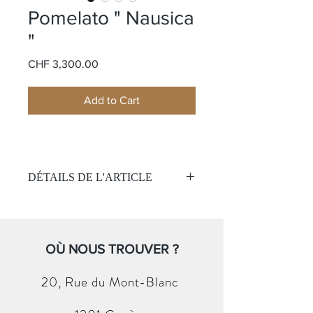
Pomelato " Nausica
"
Price
CHF 3,300.00
Add to Cart
DÉTAILS DE L'ARTICLE
Matière:
OrJaune sablé 18k
Pierre:
13 Topaze cabochon
Couleur
: Bleu
Taille de bague
OÙ NOUS TROUVER ?
: 51
20, Rue du
Mont-Blanc