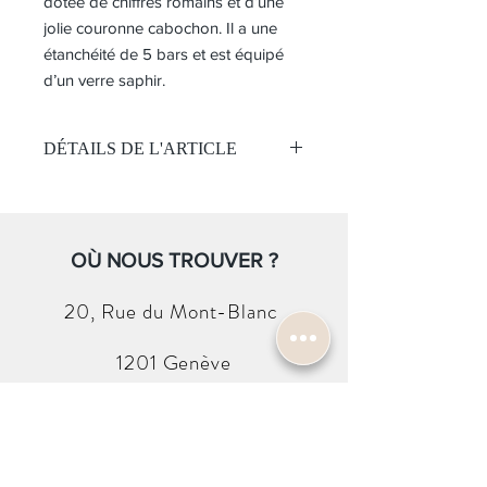
dotée de chiffres romains et d’une
jolie couronne cabochon. Il a une
étanchéité de 5 bars et est équipé
d’un verre saphir.
DÉTAILS DE L'ARTICLE
Mouvement:
Étanchéité 5 bar
Mouvement Quartz
Cadran :
OÙ NOUS TROUVER ?
Cadran Couleur vert
Chiffre romains
20, Rue du
Mont-Blanc
Boitier:
Acier
1201 Genève
Saphir
Taille 26.5m
Bracelet:
CONTACTEZ-NOUS
Bracelet acier
Boucle déployante
info@harold-w.com