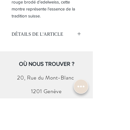
rouge brodé d’edelweiss, cette
montre représente l'essence de la
tradition suisse.
DÉTAILS DE L'ARTICLE
Montre Femme
Mouvement:
Quartz
Étanchéité 30 mètres
OÙ NOUS TROUVER ?
Cadran :
Cadran blanc
20, Rue du
Mont-Blanc
Chiffres romains
Boitier:
1201 Genève
Acier doré
Verre minéral
Taille 27 mm
CONTACTEZ-NOUS
Bracelet:
Bracelet en cuir rouge brodé
info@harold-w.com
d’edelweiss