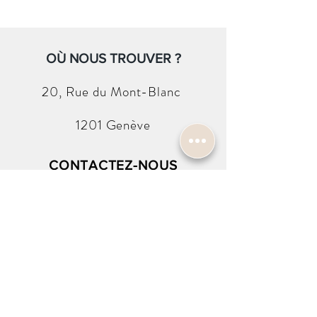
Mouvement:
Quartz
Étanchéité 50 mètres
Cadran :
OÙ NOUS TROUVER ?
Cadran bordeaux
Boitier:
20, Rue du
Mont-Blanc
Acier jaune
Verre minéral en forme de diamant
1201 Genève
Forme carré
Taille 25 x 27 mm
Bracelet:
CONTACTEZ-NOUS
Bracelet acier jaune
info@harold-w.com
022.738.92.10
SUIVEZ-NOUS !