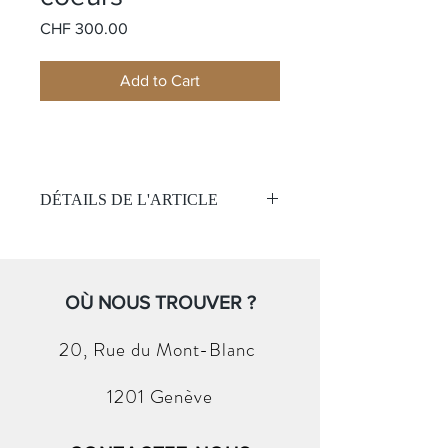
Price
CHF 300.00
Add to Cart
DÉTAILS DE L'ARTICLE
Carré plissé
Nom:
Circus
Matière:
Soie
Couleur:
OÙ NOUS TROUVER ?
Rose
Taille:
90x90cm
(Sans boite et papier )
20, Rue du
Mont-Blanc
1201 Genève