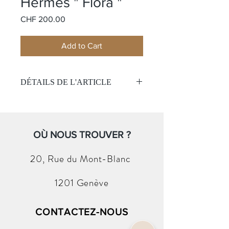
Hermès " Flora "
Price
CHF 200.00
Add to Cart
DÉTAILS DE L'ARTICLE
Nom:
Flora
Matière:
Soie
Couleur:
Rose pale
Taille:
OÙ NOUS TROUVER ?
90x90 cm
(Sans boite et papier )
20, Rue du
Mont-Blanc
1201 Genève
CONTACTEZ-NOUS