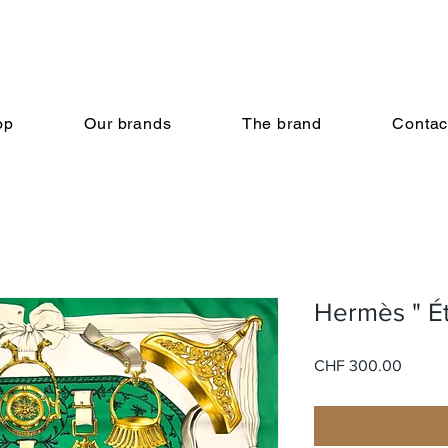
op
Our brands
The brand
Contac
Hermès " Ét
Price
CHF 300.00