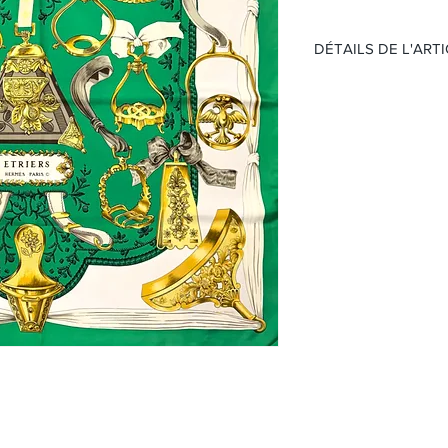
DÉTAILS DE L'ART
Nom:
Étriers
Matière:
Soie
Couleur:
Vert
Taille:
90x90cm
(Sans boite et papier )