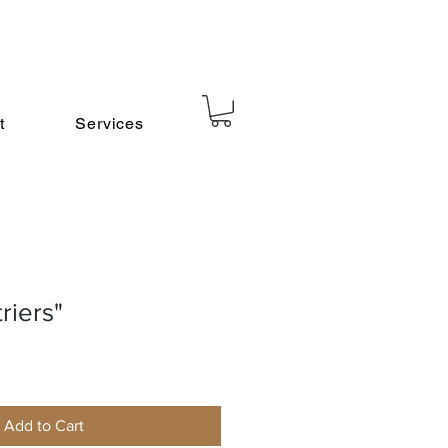
t
Services
riers"
Add to Cart