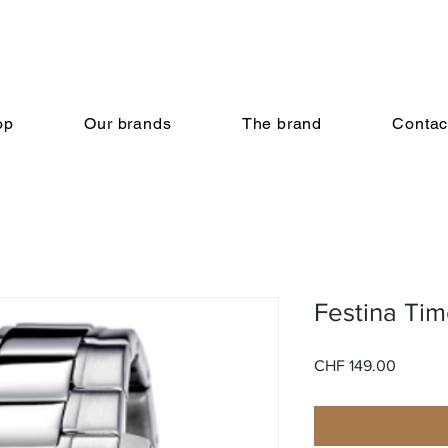
op
Our brands
The brand
Contac
Festina Ti
Price
CHF 149.00