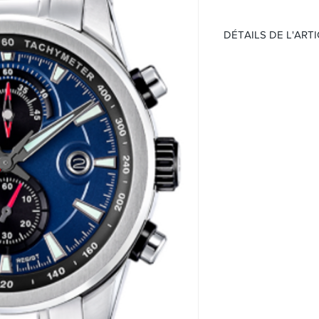
DÉTAILS DE L'ART
TIMELESS CHRONO
Mouvement:
Quartz
Chronographe
Étanchéité 100 mè
Cadran :
Bleu
Boitier:
Boîtier en acier
Verre Minéral
Taille 44 mm
Bracelet:
Bracelet en acier
Boucle déployant