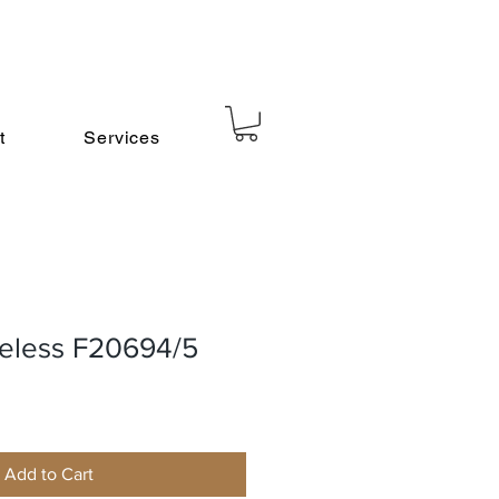
t
Services
meless F20694/5
Add to Cart