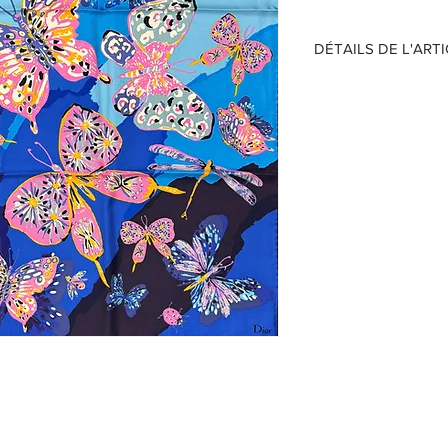
DÉTAILS DE L'ART
Nom:
L'étoile
Matière:
Soie
Couleur:
Multicolo
Taille:
65 x 65
(Sans boite et papier )