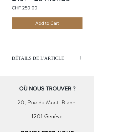
Price
CHF 250.00
Add to Cart
DÉTAILS DE L'ARTICLE
Nom:
Le Monde
Matière:
Soie
Couleur:
OÙ NOUS TROUVER ?
Multicolor
Taille:
60 x 60
(Sans boite et papier )
20, Rue du
Mont-Blanc
1201 Genève