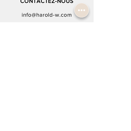
CONTACTEZ-NOUS
info@harold-w.com
022.738.92.10
SUIVEZ-NOUS !
NEWSLETTER SIGN-UP
To rejoin