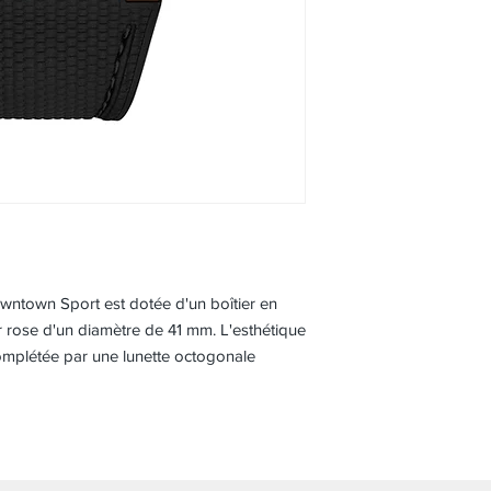
Bracelet en caout
Boucle ardillon e
rose
Numéroté individuelle
owntown Sport est dotée d'un boîtier en
 rose d'un diamètre de 41 mm. L'esthétique
complétée par une lunette octogonale