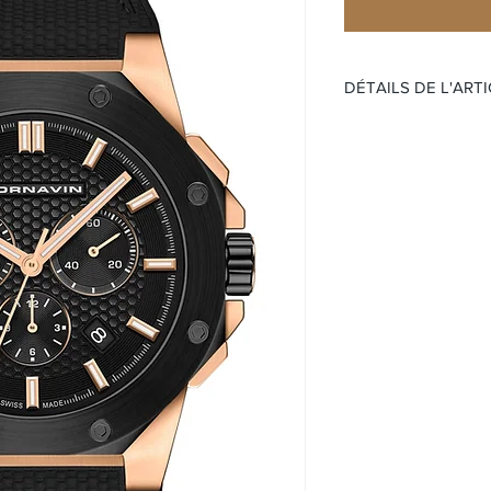
DÉTAILS DE L'ART
ÉDITION LIMITÉE 999
Mouvement:
Quartz
Étanchéité 100 mè
Chronographe
Date
Cadran :
Cadran noir avec 
Index en or rose p
Super-LumiNova su
minutes
Boitier:
Boîtier en acier 
Saphir
Taille 41 mm
Bracelet: