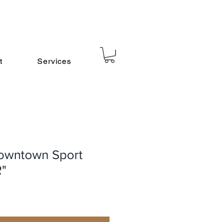
t
Services
owntown Sport
R"