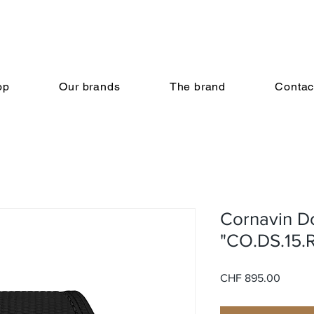
op
Our brands
The brand
Contac
Cornavin D
"CO.DS.15.
Price
CHF 895.00