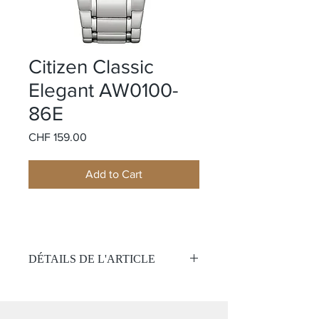
Citizen Classic
Elegant AW0100-
86E
Price
CHF 159.00
Add to Cart
DÉTAILS DE L'ARTICLE
Mouvement:
Quartz Eco Drive
Calibre J800