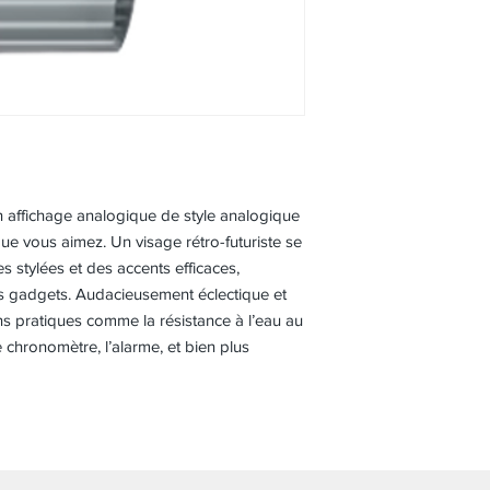
Multi Time (4 villes di
Heure mondiale 31 fus
universel coordonné),
d’été, permutation de 
d’heure mondiale
affichage analogique de style analogique
e vous aimez. Un visage rétro-futuriste se
 stylées et des accents efficaces,
s gadgets. Audacieusement éclectique et
ns pratiques comme la résistance à l’eau au
e chronomètre, l’alarme, et bien plus