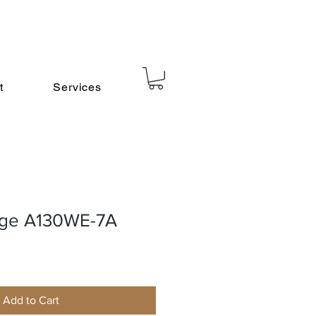
t
Services
age A130WE-7A
Add to Cart