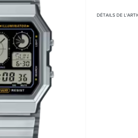
DÉTAILS DE L'ART
Mouvement:
Quartz
Étanche
Cadran :
Cadran noir
Boitier:
Boîtier résine
Minéral
Taille 40,5 × 33,9
Bracelet:
Bracelet en acier
Fermoir ajustable
Fonction:
Heure
Date
Chronomètre
Alarme quotidien
LED