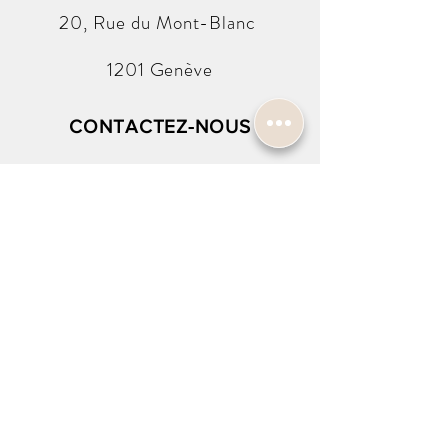
Boitier:
20, Rue du
Mont-Blanc
Boîtier acier
Verre minéral
1201 Genève
Lunette Bleu / rouge
Taille 49.5 × 44.2 × 12.1 mm
Bracelet:
CONTACTEZ-NOUS
Bracelet en Résine
Boucle ardillon
info@harold-w.com
Fonction:
Heure
022.738.92.10
Date
Jour
SUIVEZ-NOUS !
NEWSLETTER SIGN-UP