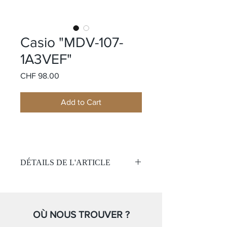
Casio "MDV-107-
1A3VEF"
Price
CHF 98.00
Add to Cart
DÉTAILS DE L'ARTICLE
Mouvement:
Quartz
Résistance à l’eau de 200 mètres
Cadran :
OÙ NOUS TROUVER ?
Cadran noir