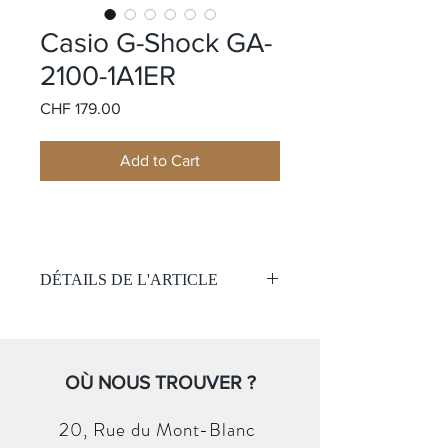
Casio G-Shock GA-
2100-1A1ER
Price
CHF 179.00
Add to Cart
DÉTAILS DE L'ARTICLE
Mouvement:
Quartz
Étanchéité 200 mètres
Cadran :
OÙ NOUS TROUVER ?
Noir
Aiguilles vertes
20, Rue du
Mont-Blanc
Affichage analogique