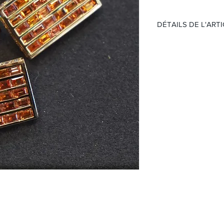
DÉTAILS DE L'ART
Matière
: Or rose 1
Pierre :
Serti de 6
Taille:
6.12ct
Serti de diamants
Taille :
1.09ct