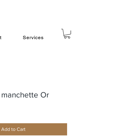
t
Services
 manchette Or
Add to Cart