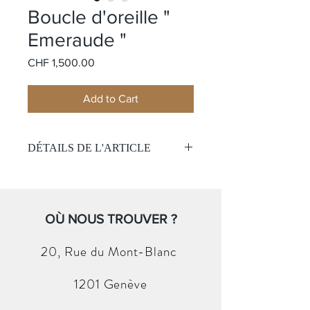
Boucle d'oreille "
Emeraude "
Price
CHF 1,500.00
Add to Cart
DÉTAILS DE L'ARTICLE
Matière:
Or blanc et jaune 18k
Pierre:
Emeraude
Couleur:
vert
Taille:
OÙ NOUS TROUVER ?
0.50ct
Pierre:
Diamant
20, Rue du
Mont-Blanc
Taille:
0.10ct
1201 Genève