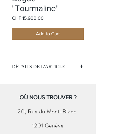
"Tourmaline"
Price
CHF 15,900.00
Add to Cart
DÉTAILS DE L'ARTICLE
Matière:
Or rose 18k noirci
Pierre:
Une Tourmaline rose
Taille:
Emeraude
Poids de la pierre
OÙ NOUS TROUVER ?
: 4.5ct
Taille de bague
: 54
Diamant:
4 brillants rond
20, Rue du
Mont-Blanc
Poids des pierres:
0.60ct
1201 Genève