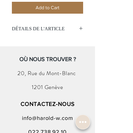
Add to Cart
DÉTAILS DE L'ARTICLE
Matière:
Or gris 18k
Pierre:
Diamant 1.01 ct
Couleur du diamant
: H/IF
Certificat :
OÙ NOUS TROUVER ?
GIA
20, Rue du
Mont-Blanc
1201 Genève
CONTACTEZ-NOUS
info@harold-w.com
022.738.92.10