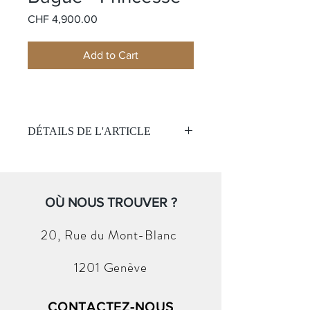
Price
CHF 4,900.00
Add to Cart
DÉTAILS DE L'ARTICLE
Matière:
Or blanc 18k
Pierre:
Diamants taille Princesse
Couleur
OÙ NOUS TROUVER ?
: IVS2
Taille:
0.74ct
(Avec certificat GIA)
20, Rue du
Mont-Blanc
1201 Genève
CONTACTEZ-NOUS