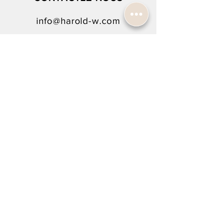
info@harold-w.com
022.738.92.10
SUIVEZ-NOUS !
NEWSLETTER SIGN-UP
To rejoin