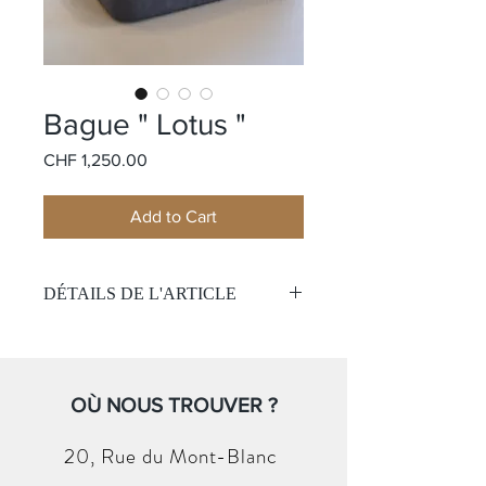
Bague " Lotus "
Price
CHF 1,250.00
Add to Cart
DÉTAILS DE L'ARTICLE
Modèle: Ole Lynggaard Lotus
Matière:
Or jaune 18k
Pierre:
Pierre de lune grise
Taille de bague
OÙ NOUS TROUVER ?
: 52
20, Rue du
Mont-Blanc