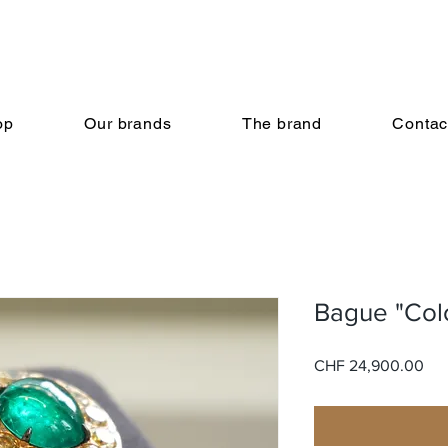
op
Our brands
The brand
Contac
Bague "Col
Pri
CHF 24,900.00