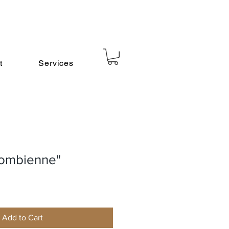
t
Services
ombienne"
ce
Add to Cart