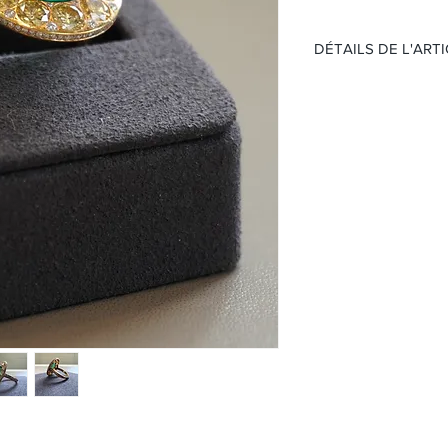
DÉTAILS DE L'ART
Matière:
Or rose 1
Pierre:
Emeraude 
Pays :
Colombie
Taille:
4.76ct
(Avec certificat SSEF
Taille de bague
: 52
124 brillants rond
Couleur:
TW VS
Taille:
0.52ct
12 brillants
Couleur:
canary
Taille:
3.94ct