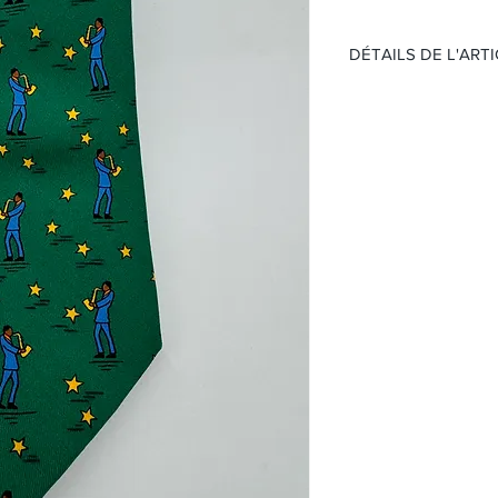
DÉTAILS DE L'ART
Modèle:
Cravate 
Matière:
Soie
Couleur:
Vert ave
Taille:
153 x 9 cm
Réf :7551 SA